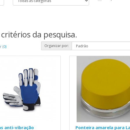
critérios da pesquisa.
Organizar por:
 (0)
s anti-vibração
Ponteira amarela para L