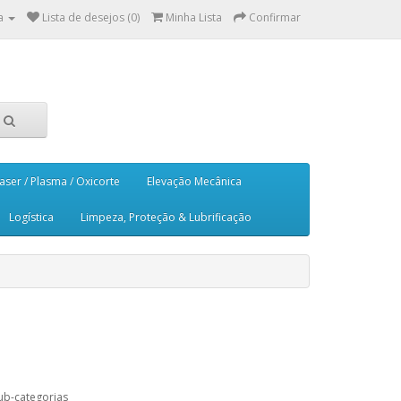
a
Lista de desejos (0)
Minha Lista
Confirmar
aser / Plasma / Oxicorte
Elevação Mecânica
Logística
Limpeza, Proteção & Lubrificação
ub-categorias