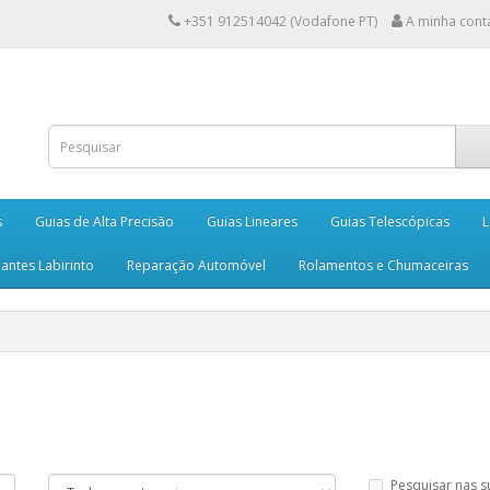
+351 912514042 (Vodafone PT)
A minha cont
s
Guias de Alta Precisão
Guias Lineares
Guias Telescópicas
L
antes Labirinto
Reparação Automóvel
Rolamentos e Chumaceiras
Pesquisar nas s