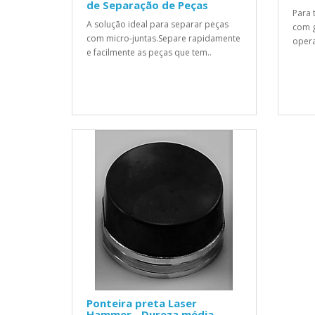
de Separação de Peças
Para 
A solução ideal para separar peças
com g
com micro-juntas.Separe rapidamente
opera
e facilmente as peças que tem..
Ponteira preta Laser
Hammer - Dureza média