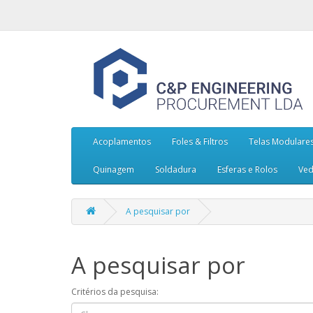
Acoplamentos
Foles & Filtros
Telas Modulare
Quinagem
Soldadura
Esferas e Rolos
Ved
A pesquisar por
A pesquisar por
Critérios da pesquisa: