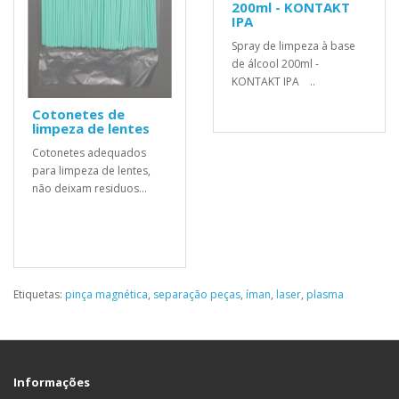
200ml - KONTAKT
IPA
Spray de limpeza à base
de álcool 200ml -
KONTAKT IPA ..
Cotonetes de
limpeza de lentes
Cotonetes adequados
para limpeza de lentes,
não deixam residuos...
Etiquetas:
pinça magnética
,
separação peças
,
íman
,
laser
,
plasma
Informações