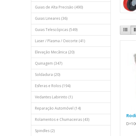
Guias de Alta Precisão (490)
Guias Lineares (36)
Guias Telescópicas (549)
Laser / Plasma / Oxicorte (41)
Elevação Mecânica (20)
Quinagem (347)
Soldadura (20)
Esferas e Rolos (194)
Vedantes Labirinto (1)
Reparação Automóvel (14)
Rod
Rolamentos e Chumaceiras (43)
D=10
Spindles (2)