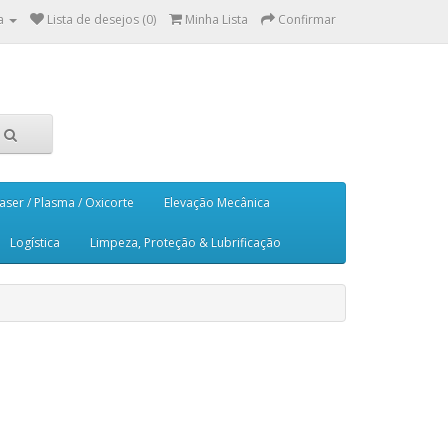
a
Lista de desejos (0)
Minha Lista
Confirmar
aser / Plasma / Oxicorte
Elevação Mecânica
Logística
Limpeza, Proteção & Lubrificação