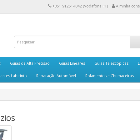
+351 912514042 (Vodafone PT)
A minha cont
s
Guias de Alta Precisão
Guias Lineares
Guias Telescópicas
L
antes Labirinto
Reparação Automóvel
Rolamentos e Chumaceiras
zios