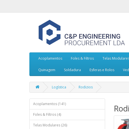
Acoplamentos
Foles & Filtros
Telas Modulare
Quinagem
Soldadura
Esferas e Rolos
Ved
Logística
Rodizios
Acoplamentos (141)
Rodi
Foles & Filtros (4)
Telas Modulares (26)